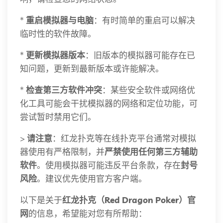
*
重启模拟器与电脑
：有时简单的重启可以解决
临时性的软件故障。
*
更新模拟器版本
：旧版本的模拟器可能存在已
知问题，更新到最新版本或许能解决。
*
检查第三方软件冲突
：某些安全软件或网络优
化工具可能会干扰模拟器的网络和定位功能，可
尝试暂时禁用它们。
>
请注意
：红龙扑克等在线扑克平台通常对模拟
器使用有严格限制，并
严禁使用任何第三方辅助
软件
。使用模拟器可能违反平台条款，存在
封号
风险
。建议优先使用官方客户端。
以下是关于
红龙扑克（Red Dragon Poker）官
网
的信息，希望能对您有所帮助：