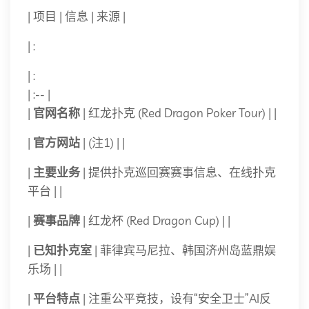
| 项目 | 信息 | 来源 |
| :
| :
| :-- |
|
官网名称
| 红龙扑克 (Red Dragon Poker Tour) | |
|
官方网站
| (注1) | |
|
主要业务
| 提供扑克巡回赛赛事信息、在线扑克
平台 | |
|
赛事品牌
| 红龙杯 (Red Dragon Cup) | |
|
已知扑克室
| 菲律宾马尼拉、韩国济州岛蓝鼎娱
乐场 | |
|
平台特点
| 注重公平竞技，设有“安全卫士”AI反