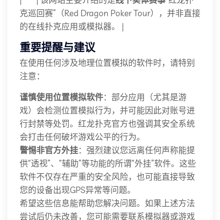
克巡回赛”（Red Dragon Poker Tour），并非直接
的在线扑克应用或模拟器。 |
重要提醒与建议
在使用任何涉及地理位置模拟的软件时，请特别
注意：
谨慎使用位置模拟软件
：部分应用（尤其是游
戏）会检测位置模拟行为，并可能因此对账号进
行封禁等处罚。红龙扑克官方也强调其安全系统
会打击任何破坏游戏公平的行为。
警惕非官方外挂
：强烈建议您远离任何声称能提
供“透视”、“辅助”等功能的所谓“外挂”软件。这些
软件不仅存在严重的安全风险，也可能直接导致
您的设备出现GPS异常等问题。
希望这些信息能帮助您解决问题。如果上述方法
尝试后仍未改善，您可能需要联系模拟器或游戏