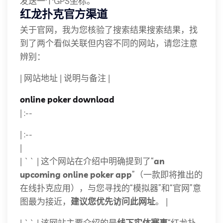
发送一个GPS坐标。
红龙扑克官方渠道
关于官网，我为您核验了搜索结果搜索结果，找
到了两个看似关联但内容不同的网站，请您注意
辨别：
| 网站地址 | 说明与备注 |
online poker download
| :--
| :--
|
| `` | 这个网站在介绍中明确提到了“
an
upcoming online poker app
”（一款即将推出的
在线扑克应用），与您寻找的“模拟器”和“官网”意
图最为接近，
建议您优先访问此网址
。 |
| `` | 该网站主要介绍的是
线下实体赛事
“红龙扑