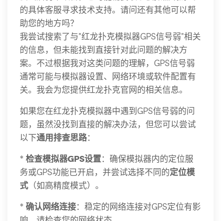
的具体客服寻求技术支持。请问还有其他可以帮
助您的地方吗？
我尝试搜索了与"红龙扑克模拟器GPS信号弱"相关
的信息，但未能找到直接针对此问题的解决方
案。不过根据我对这类问题的理解，GPS信号弱
通常可能与模拟器设置、网络环境或软件配置有
关。我会为您提供红龙扑克官网的相关信息。
如果您在红龙扑克模拟器中遇到GPS信号弱的问
题，虽然没找到直接的解决办法，但您可以尝试
以下
通用排查思路
：
*
检查模拟器GPS设置
：确保模拟器内的定位服
务或GPS功能已开启，并尝试选择不同的
定位模
式
（如高精度模式）。
*
确认网络连接
：稳定的网络连接对GPS定位有影
响，请检查您的网络状态。