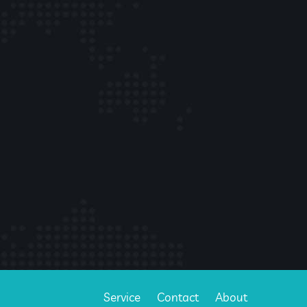
Service
Contact
About