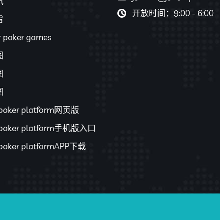
讯
开放时间：9:00 - 6:00
旨
r poker games
图
图
图
 poker platform网页版
 poker platform手机版入口
 poker platformAPP下载