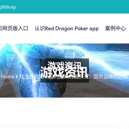
j909.vip
页网页版入口
认识Red Dragon Poker app
案例中心
游戏资讯
Home
红龙扑克是中国的品牌;红龙扑克：国货品牌的骄傲